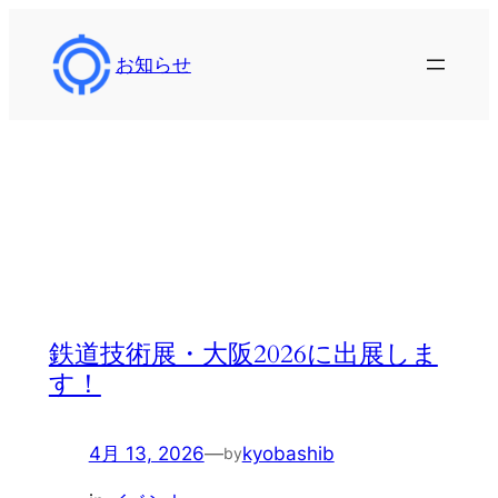
内
容
お知らせ
を
ス
キ
ッ
タグ:
大鉄工業
プ
鉄道技術展・大阪2026に出展しま
す！
4月 13, 2026
—
kyobashib
by