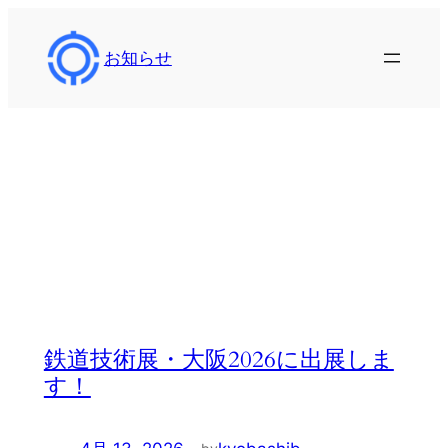
内
容
お知らせ
を
ス
キ
ッ
カテゴリー:
イベ
プ
ント
鉄道技術展・大阪2026に出展しま
す！