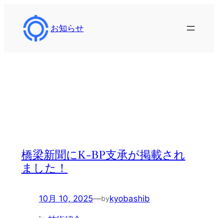
内
容
お知らせ
を
ス
キ
ッ
タグ:
講演
プ
橋梁新聞にK-BP支承が掲載され
ました！
10月 10, 2025
—
kyobashib
by