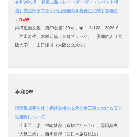
令和8年6月
鉄道上路プレートガーダー（リベット構
造）支点部下フランジ山形鋼のき裂発生に関する検討
←NEW
鋼構造論文集，第33巻第130号，pp.113-128，2026.6
西田寿生、木村元哉（京橋ブリッジ）、廣畑幹人（大
阪大学）、山口隆司（大阪公立大学）
令和6年
活荷重仮受を伴う鋼鉄道橋の支承交換工事における安全
性確保について
山田不二彦、福崎妙俊（京橋ブリッジ）、窪田真央
（大鉄工業）、西川昌輝（西日本旅客鉄道）