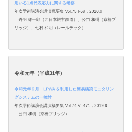
用いる1点代表応力に関する考察
年次学術講演会講演概要集 Vol.75 I-69，2020.9
丹羽 雄一郎（西日本旅客鉄道）、公門 和樹（京橋ブ
リッジ）、七村 和明（レールテック）
令和元年（平成31年）
令和元年９月 LPWA を利用した簡易橋梁モニタリン
グシステムの一検討
年次学術講演会講演概要集 Vol.74 VI-471，2019.9
公門 和樹（京橋ブリッジ）