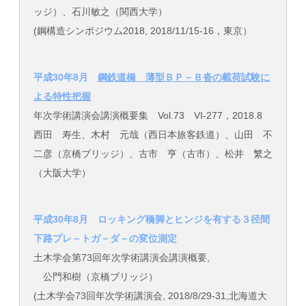
ッジ）、石川敏之（関西大学）
(鋼構造シンポジウム2018, 2018/11/15-16，東京）
平成30年8月
鋼鉄道橋 薄型ＢＰ－Ｂ沓の載荷試験に
よる特性把握
年次学術講演会講演概要集 Vol.73 VI-277，2018.8
西田 寿生、木村 元哉（西日本旅客鉄道）、山田 不
二彦（京橋ブリッジ）、古市 亨（古市）、松井 繁之
（大阪大学）
平成30年8月 ロッキング橋脚とヒンジを有する３径間
下路プレ－トガ－ダ－の変位測定
土木学会第73回年次学術講演会講演概要,
公門和樹（京橋ブリッジ）
(土木学会73回年次学術講演会, 2018/8/29-31,北海道大