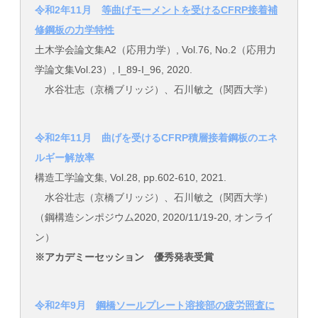
令和2年11月
等曲げモーメントを受けるCFRP接着補
修鋼板の力学特性
土木学会論文集A2（応用力学）, Vol.76, No.2（応用力
学論文集Vol.23）, I_89-I_96, 2020.
水谷壮志（京橋ブリッジ）、石川敏之（関西大学）
令和2年11月 曲げを受けるCFRP積層接着鋼板のエネ
ルギー解放率
構造工学論文集, Vol.28, pp.602-610, 2021.
水谷壮志（京橋ブリッジ）、石川敏之（関西大学）
（鋼構造シンポジウム2020, 2020/11/19-20, オンライ
ン）
※アカデミーセッション 優秀発表受賞
令和2年9月
鋼橋ソールプレート溶接部の疲労照査に