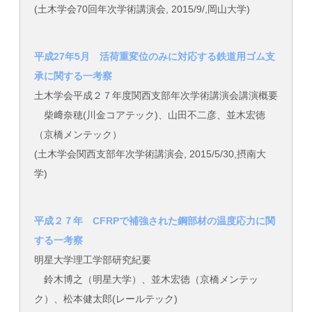
(土木学会70回年次学術講演会, 2015/9/,岡山大学)
平成27年5月 活荷重変位のみに対応する鉄道用ゴム支
承に関する一考察
土木学会平成２７年度関西支部年次学術講演会講演概要
柴﨑奈穂(川金コアテック)、山田不二彦、並木宏徳
（京橋メンテック）
(土木学会関西支部年次学術講演会, 2015/5/30,摂南大
学)
平成２７年 CFRPで補強された鋼部材の温度応力に関
する一考察
明星大学理工学部研究紀要
鈴木博之（明星大学）、並木宏徳（京橋メンテッ
ク）、松本健太郎(レールテック)