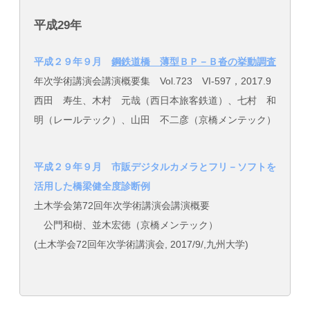
平成29年
平成２９年９月
鋼鉄道橋 薄型ＢＰ－Ｂ沓の挙動調査
年次学術講演会講演概要集 Vol.723 VI-597，2017.9
西田 寿生、木村 元哉（西日本旅客鉄道）、七村 和
明（レールテック）、山田 不二彦（京橋メンテック）
平成２９年９月 市販デジタルカメラとフリ－ソフトを
活用した橋梁健全度診断例
土木学会第72回年次学術講演会講演概要
公門和樹、並木宏徳（京橋メンテック）
(土木学会72回年次学術講演会, 2017/9/,九州大学)