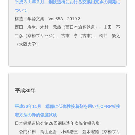
平成３１年３月 鋼鉄道橋における交換用支承の開発に
ついて
構造工学論文集 Vol.65A，2019.3
西田 寿生、木村 元哉（西日本旅客鉄道）、山田 不
二彦（京橋ブリッジ）、古市 亨（古市）、松井 繁之
（大阪大学）
平成30年
平成30年11月 端部に低弾性接着剤を用いたCFRP板接
着方法の静的強度試験
日本鋼構造協会第26回鋼構造年次論文報告集
公門和樹、鳥山正吾、小嶋浩三、並木宏徳（京橋ブリ